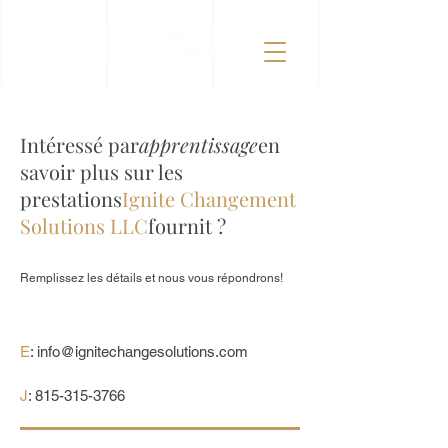
Intéressé par
apprentissage
en
savoir plus sur les
prestations
Ignite Changement
Solutions LLC
fournit ?
Remplissez les détails et nous vous répondrons!
E
:
info@ignitechangesolutions.com
J
:
815-315-3766